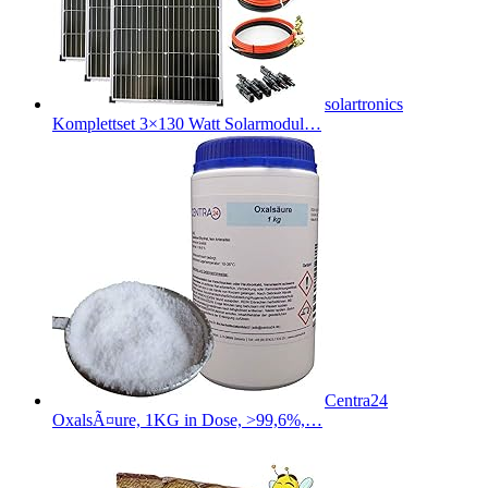
solartronics
Komplettset 3×130 Watt Solarmodul…
Centra24
OxalsÃ¤ure, 1KG in Dose, >99,6%,…