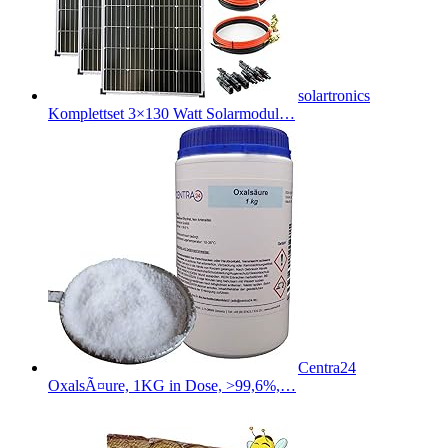
solartronics
Komplettset 3×130 Watt Solarmodul…
Centra24
OxalsÃ¤ure, 1KG in Dose, >99,6%,…