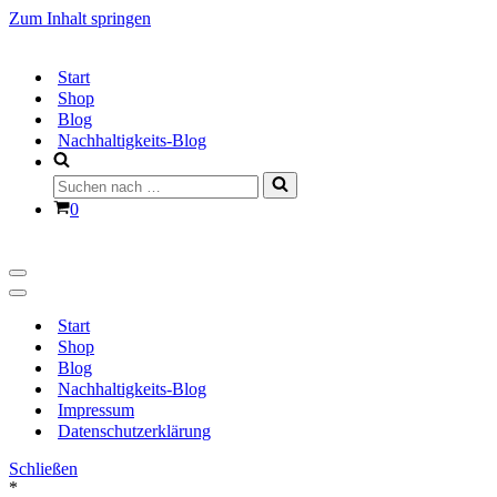
Zum Inhalt springen
Start
Shop
Blog
Nachhaltigkeits-Blog
Suchen
nach …
Warenkorb
0
Navigationsmenü
Navigationsmenü
Start
Shop
Blog
Nachhaltigkeits-Blog
Impressum
Datenschutzerklärung
Schließen
*