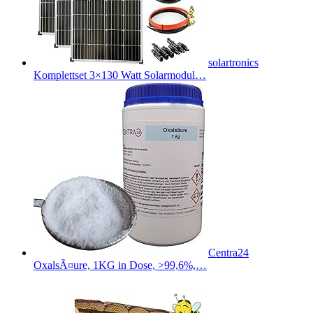
solartronics
Komplettset 3×130 Watt Solarmodul…
Centra24
OxalsÃ¤ure, 1KG in Dose, >99,6%,…