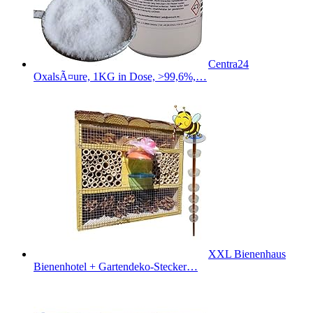
Centra24
OxalsÃ¤ure, 1KG in Dose, >99,6%,…
XXL Bienenhaus
Bienenhotel + Gartendeko-Stecker…