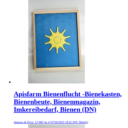
Apisfarm Bienenflucht -Bienekasten,
Bienenbeute, Bienenmagazin,
Imkereibedarf, Bienen (DN)
Amazon.de Price:
13,90
€
(as of 07/04/2023 18:42 PST-
Details
)