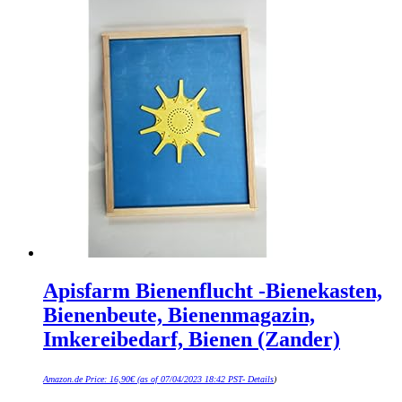
Apisfarm Bienenflucht -Bienekasten,
Bienenbeute, Bienenmagazin,
Imkereibedarf, Bienen (Zander)
Amazon.de Price:
16,90
€
(as of 07/04/2023 18:42 PST-
Details
)