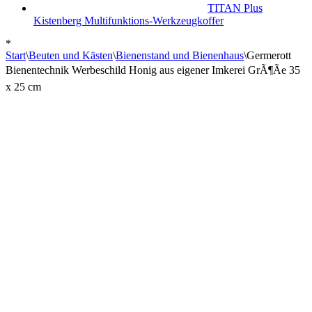
TITAN Plus
Kistenberg Multifunktions-Werkzeugkoffer
*
Start
\
Beuten und Kästen
\
Bienenstand und Bienenhaus
\
Germerott
Bienentechnik Werbeschild Honig aus eigener Imkerei GrÃ¶Ãe 35
x 25 cm