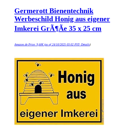
Germerott Bienentechnik
Werbeschild Honig aus eigener
Imkerei GrÃ¶Ãe 35 x 25 cm
Amazon.de Price:
9,60
€
(as of 24/10/2025 03:02 PST-
Details
)