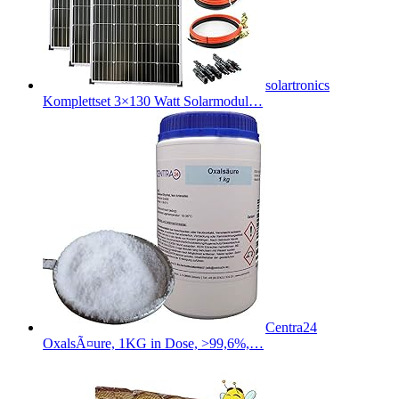
solartronics
Komplettset 3×130 Watt Solarmodul…
Centra24
OxalsÃ¤ure, 1KG in Dose, >99,6%,…