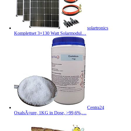
solartronics
Komplettset 3×130 Watt Solarmodul…
Centra24
OxalsÃ¤ure, 1KG in Dose, >99,6%,…