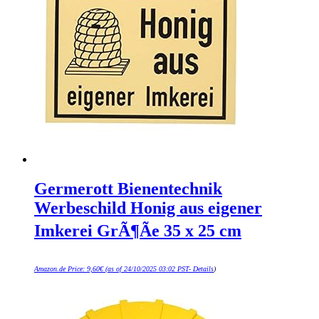
Germerott Bienentechnik
Werbeschild Honig aus eigener
Imkerei GrÃ¶Ãe 35 x 25 cm
Amazon.de Price:
9,60
€
(as of 24/10/2025 03:02 PST-
Details
)