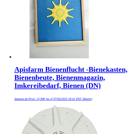
Apisfarm Bienenflucht -Bienekasten,
Bienenbeute, Bienenmagazin,
Imkereibedarf, Bienen (DN)
Amazon.de Price:
13,90
€
(as of 07/04/2023 18:42 PST-
Details
)