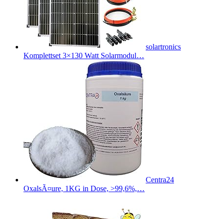
solartronics
Komplettset 3×130 Watt Solarmodul…
Centra24
OxalsÃ¤ure, 1KG in Dose, >99,6%,…