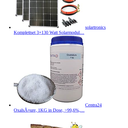
solartronics
Komplettset 3×130 Watt Solarmodul…
Centra24
OxalsÃ¤ure, 1KG in Dose, >99,6%,…