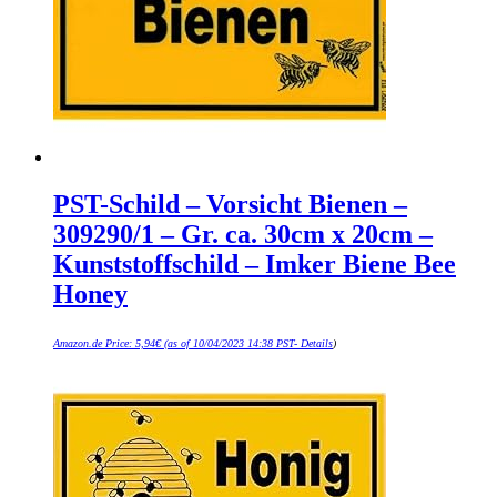
PST-Schild – Vorsicht Bienen –
309290/1 – Gr. ca. 30cm x 20cm –
Kunststoffschild – Imker Biene Bee
Honey
Amazon.de Price:
5,94
€
(as of 10/04/2023 14:38 PST-
Details
)