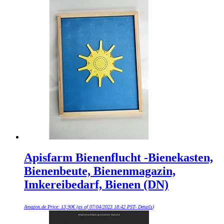
Apisfarm Bienenflucht -Bienekasten,
Bienenbeute, Bienenmagazin,
Imkereibedarf, Bienen (DN)
Amazon.de Price:
13,90
€
(as of 07/04/2023 18:42 PST-
Details
)