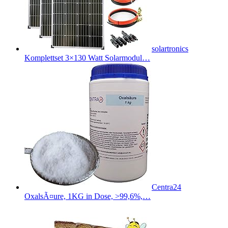
solartronics
Komplettset 3×130 Watt Solarmodul…
Centra24
OxalsÃ¤ure, 1KG in Dose, >99,6%,…