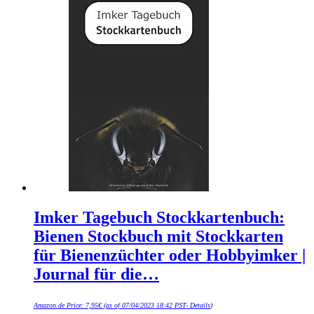
Imker Tagebuch Stockkartenbuch:
Bienen Stockbuch mit Stockkarten
für Bienenzüchter oder Hobbyimker |
Journal für die…
Amazon.de Price:
7,95
€
(as of 07/04/2023 18:42 PST-
Details
)