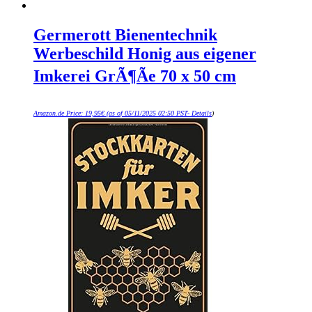
Germerott Bienentechnik
Werbeschild Honig aus eigener
Imkerei GrÃ¶Ãe 70 x 50 cm
Amazon.de Price:
19,95
€
(as of 05/11/2025 02:50 PST-
Details
)