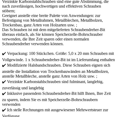
Verzinkte Karbonstahlschrauben sind eine gute Abstimmung, die
nach zuverlässigen, hochwertigen und effektiven Schrauben
stöbern;
Geeignet anstelle eine breite Palette von Anwendungen: zur
Befestigung von Metallrahmen, Metallblechen, Metallbolzen,
Trockenbau, ganz Arten von Holzarten usw. ;
Das Schrauben ist mit dem mitgelieferten Schraubendreher-Bit
überaus einfach, als Sie können Speicherzelle-Bohrschrauber
verwenden, die Ihre Zeit sparen oder einen normalen
Schraubendreher verwenden können.
✔️ Verpackung: 100 Stückchen. Größe: 5,0 x 20 mm Schrauben mit
Vollgewinde. 1 x Schraubendreher-Bit ist im Lieferumfang enthalten
✔️ Modifizierte Halsbandschrauben. Diese Schrauben eignen sich
anstelle die Installation von Trockenbauwänden an Metallbolzen,
anstelle Metallbleche, anstelle ganz Arten von Holz usw. ;
✔️ Verzinkte Karbonstahlschrauben sind fulminant, langlebig,
zuverlässig und langlebig
✔️ Inklusive passendem Schraubendreher-Bit hilft Ihnen, Ihre Zeit
zu sparen, indem Sie es mit Speicherzelle-Bohrschraubern
verwenden
✔️ Ich stelle Rechnungen mit ausgewiesener Mehrwertsteuer zur
Verfügung.