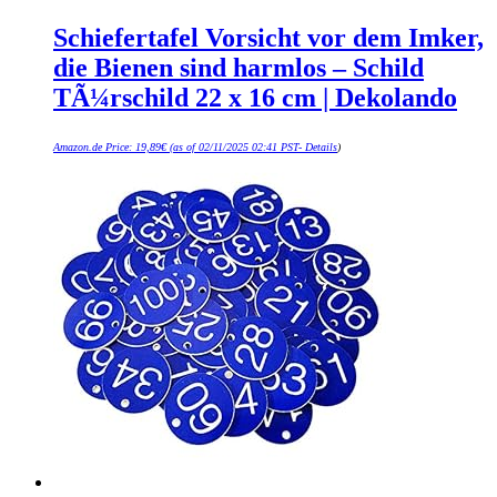
Schiefertafel Vorsicht vor dem Imker,
die Bienen sind harmlos – Schild
TÃ¼rschild 22 x 16 cm | Dekolando
Amazon.de Price:
19,89
€
(as of 02/11/2025 02:41 PST-
Details
)