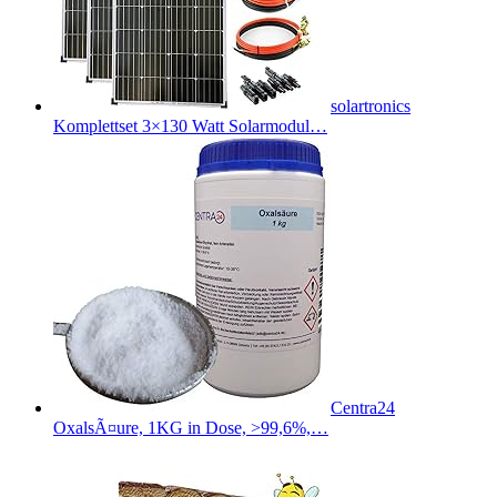
solartronics
Komplettset 3×130 Watt Solarmodul…
Centra24
OxalsÃ¤ure, 1KG in Dose, >99,6%,…