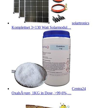
solartronics
Komplettset 3×130 Watt Solarmodul…
Centra24
OxalsÃ¤ure, 1KG in Dose, >99,6%,…