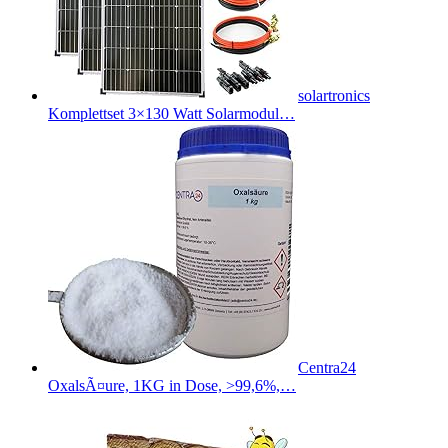
solartronics
Komplettset 3×130 Watt Solarmodul…
Centra24
OxalsÃ¤ure, 1KG in Dose, >99,6%,…