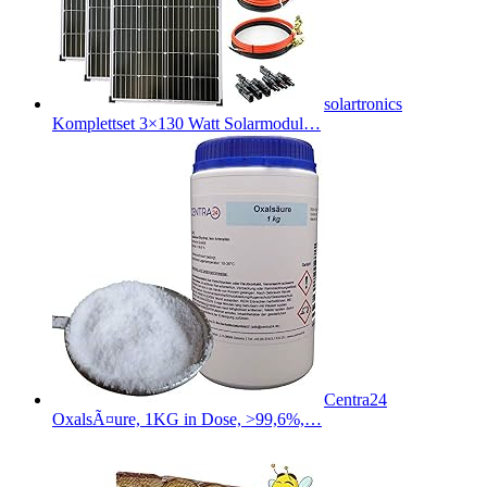
solartronics
Komplettset 3×130 Watt Solarmodul…
Centra24
OxalsÃ¤ure, 1KG in Dose, >99,6%,…