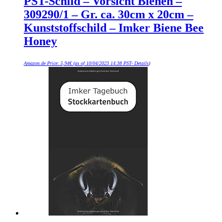
PST-Schild – Vorsicht Bienen –
309290/1 – Gr. ca. 30cm x 20cm –
Kunststoffschild – Imker Biene Bee
Honey
Amazon.de Price:
5,94
€
(as of 10/04/2023 14:38 PST-
Details
)